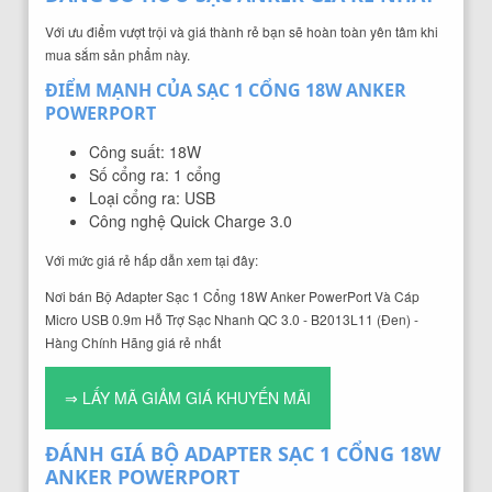
Với ưu điểm vượt trội và giá thành rẻ bạn sẽ hoàn toàn yên tâm khi
mua sắm sản phẩm này.
ĐIỂM MẠNH CỦA SẠC 1 CỔNG 18W ANKER
POWERPORT
Công suất: 18W
Số cổng ra: 1 cổng
Loại cổng ra: USB
Công nghệ Quick Charge 3.0
Với mức giá rẻ hấp dẫn xem tại đây:
Nơi bán Bộ Adapter Sạc 1 Cổng 18W Anker PowerPort Và Cáp
Micro USB 0.9m Hỗ Trợ Sạc Nhanh QC 3.0 - B2013L11 (Đen) -
Hàng Chính Hãng giá rẻ nhất
⇒ LẤY MÃ GIẢM GIÁ KHUYẾN MÃI
ĐÁNH GIÁ BỘ ADAPTER SẠC 1 CỔNG 18W
ANKER POWERPORT