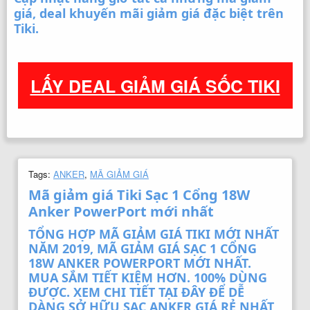
giá, deal khuyến mãi giảm giá đặc biệt trên
Tiki.
LẤY DEAL GIẢM GIÁ SỐC TIKI
Tags:
ANKER
,
MÃ GIẢM GIÁ
Mã giảm giá Tiki Sạc 1 Cổng 18W
Anker PowerPort mới nhất
TỔNG HỢP MÃ GIẢM GIÁ TIKI MỚI NHẤT
NĂM 2019, MÃ GIẢM GIÁ SẠC 1 CỔNG
18W ANKER POWERPORT MỚI NHẤT.
MUA SẮM TIẾT KIỆM HƠN. 100% DÙNG
ĐƯỢC. XEM CHI TIẾT TẠI ĐÂY ĐỂ DỄ
DÀNG SỞ HỮU SẠC ANKER GIÁ RẺ NHẤT