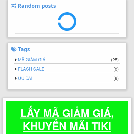
Random posts
Tags
MÃ GIẢM GIÁ
(
25
)
FLASH SALE
(
8
)
ƯU ĐÃI
(
6
)
LẤY MÃ GIẢM GIÁ,
KHUYẾN MÃI TIKI