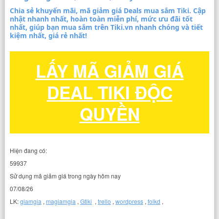
Chia sẻ khuyến mãi, mã giảm giá Deals mua sắm Tiki. Cập
nhật nhanh nhất, hoàn toàn miễn phí, mức ưu đãi tốt
nhất, giúp bạn mua sắm trên Tiki.vn nhanh chóng và tiết
kiệm nhất, giá rẻ nhất!
LẤY MÃ GIẢM GIÁ
DEAL TIKI ĐỘC
QUYỀN
Hiện đang có:
59937
Sử dụng mã giảm giá trong ngày hôm nay
07/08/26
LK:
giamgia
,
magiamgia
,
Gtiki
,
trello
,
wordpress
,
folkd
,