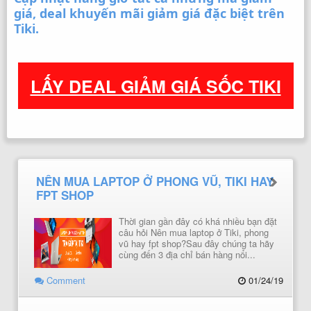
giá, deal khuyến mãi giảm giá đặc biệt trên
Tiki.
LẤY DEAL GIẢM GIÁ SỐC TIKI
NÊN MUA LAPTOP Ở PHONG VŨ, TIKI HAY
FPT SHOP
Thời gian gần đây có khá nhiều bạn đặt
câu hỏi Nên mua laptop ở Tiki, phong
vũ hay fpt shop?Sau đây chúng ta hãy
cùng đến 3 địa chỉ bán hàng nổi...
Comment
01/24/19