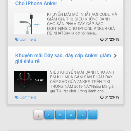
Cho iPhone Anker
KHUYẾN MÃI MỚI NHẤT VỚI CODE MÃ
GIẢM GIÁ TIKI SIÊU KHỦNG DÀNH
CHO SẢN PHẨM DÂY CÁP SẠC
LIGHTNING CHO IPHONE ANKER GIÁ
RẺ NHẤTĐây là cơ hội hiếm...
Comment
01/23/19
Khuyến mãi Dây sạc, dây cáp Anker giảm
giá siêu rẻ
SIÊU KHUYẾN MÃI DÀNH CHO ANH
EM KHI MUA SẮM SẢN PHẨM DÂY
CÁP SẠC CỦA ANKER TRÊN TIKI
TRONG NĂM 2019 NÀYNhiều Mã giảm
giá Tiki rất chất lượng dành cho...
Comment
01/23/19
1
2
3
4
5
»