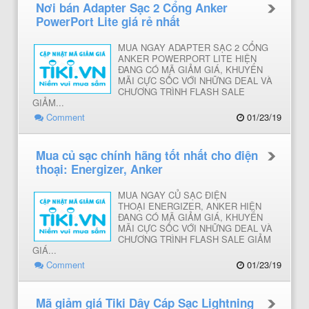
Nơi bán Adapter Sạc 2 Cổng Anker
PowerPort Lite giá rẻ nhất
MUA NGAY ADAPTER SẠC 2 CỔNG
ANKER POWERPORT LITE HIỆN
ĐANG CÓ MÃ GIẢM GIÁ, KHUYẾN
MÃI CỰC SỐC VỚI NHỮNG DEAL VÀ
CHƯƠNG TRÌNH FLASH SALE
GIẢM...
Comment
01/23/19
Mua củ sạc chính hãng tốt nhất cho điện
thoại: Energizer, Anker
MUA NGAY CỦ SẠC ĐIỆN
THOẠI ENERGIZER, ANKER HIỆN
ĐANG CÓ MÃ GIẢM GIÁ, KHUYẾN
MÃI CỰC SỐC VỚI NHỮNG DEAL VÀ
CHƯƠNG TRÌNH FLASH SALE GIẢM
GIÁ...
Comment
01/23/19
Mã giảm giá Tiki Dây Cáp Sạc Lightning